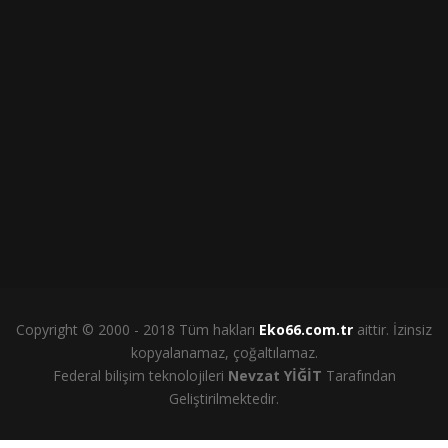
Copyright © 2000 - 2018 Tüm hakları
Eko66.com.tr
aittir. İzinsiz
kopyalanamaz, çoğaltılamaz.
Federal bilişim teknolojileri
Nevzat YİĞİT
Tarafından
Geliştirilmektedir.