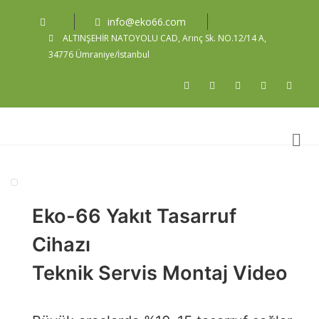
info@eko66.com
ALTINŞEHİR NATOYOLU CAD, Arınç Sk. NO.12/14 A,
34776 Ümraniye/İstanbul
Eko-66 Yakıt Tasarruf
Cihazı
Teknik Servis Montaj Video