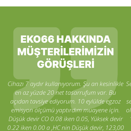
EKO66 HAKKINDA
MÜŞTERİLERİMİZİN
GÖRÜŞLERİ
Cihazı 7 aydır kullanıyorum. Şu an kesinlikle
S
en az yüzde 20 net tasarrufum var. Bu
açıdan tavsiye ediyorum. 10 eylülde egzoz
s
emisyon ölçümü yaptırdım muayene için.
o
Düşük devir CO 0.08 iken 0.05, Yüksek devir
0.22 iken 0.00 a ,HC nin Düşük devir, 123,00